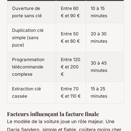
Ouverture de
Entre 60
10 à 15
porte sans clé
€ et 90 €
minutes
Duplication clé
Entre 50
20 à 30
simple (sans
€ et 80 €
minutes
puce)
Programmation
Entre 120
30 à 45
télécommande
€ et 200
minutes
complexe
€
Extraction clé
Entre 70
15 à 25
cassée
€ et 110 €
minutes
Facteurs influençant la facture finale
Le modèle de la voiture joue un rôle majeur. Une
Dacia Sandero, simple et fiable, coûtera moins cher