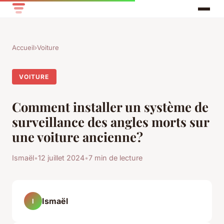
Accueil
›
Voiture
VOITURE
Comment installer un système de
surveillance des angles morts sur
une voiture ancienne?
Ismaël
•
12 juillet 2024
•
7 min de lecture
Ismaël
I