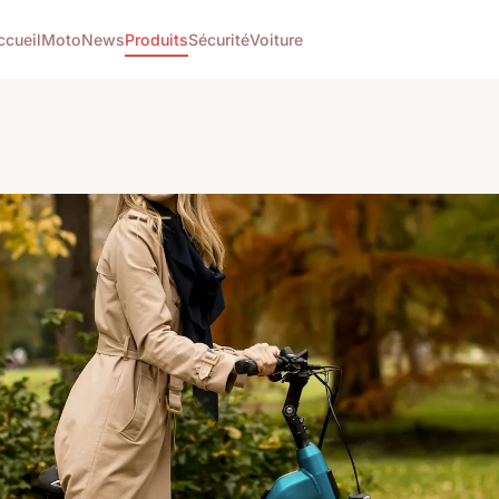
ccueil
Moto
News
Produits
Sécurité
Voiture